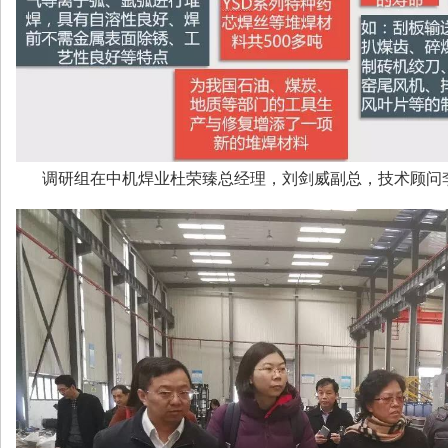
调研组在中机焊业杜荣臻总经理，刘剑威副总，技术顾问