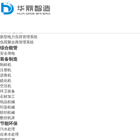
中文
/
English
Version
电力行业
有序用电系统
新型电力负荷管理系统
负荷聚合商管理系统
综合能管
安全用电
装备制造
制砖机
注塑机
沥青机
硫化机
空压机
环卫装备
石材加工
纸品机械
印染机械
纺织机械
数控机床
节能环保
污水处理
自来水处理
能源监测