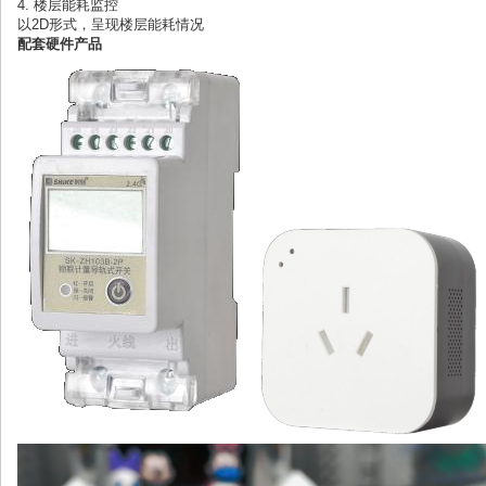
4.
楼层能耗监控
以
2D
形式，呈现楼层能耗情况
配套硬件产品