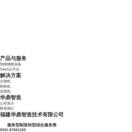
产品与服务
智能物联设备
SaaS云平台
解决方案
注塑机
制砖机
沥青机
华鼎智造
公司简介
联系我们
福建华鼎智造技术有限公司
服务型制造转型综合服务商
0591-87883160