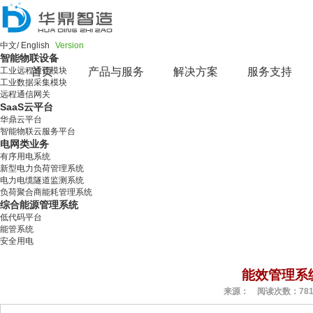
中文
/
English
Version
智能物联设备
工业远程通信模块
首页
产品与服务
解决方案
服务支持
工业数据采集模块
远程通信网关
SaaS云平台
华鼎云平台
智能物联云服务平台
电网类业务
有序用电系统
新型电力负荷管理系统
电力电缆隧道监测系统
负荷聚合商能耗管理系统
综合能源管理系统
低代码平台
能管系统
安全用电
能效管理系
来源： 阅读次数：781