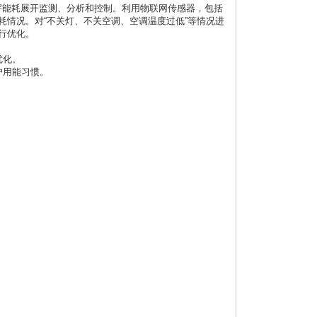
宇能耗展开监测、分析和控制。利用物联网传感器，包括
耗情况。对
“不关灯、不关空调、空调温度过低”等情况进
行优化。
优化。
户用能习惯。