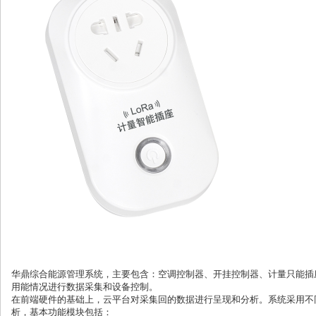
华鼎综合能源管理系统，主要包含：空调控制器、开挂控制器、计量只能插
用能情况进行数据采集和设备控制。
在前端硬件的基础上，云平台对采集回的数据进行呈现和分析。系统采用不
析，基本功能模块包括：