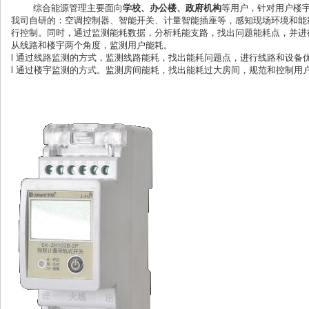
综合能源管理主要面向
学校、办公楼、政府机构
等用户，针对用户楼
我司自研的：空调控制器、智能开关、计量智能插座等，感知现场环境和能
行控制。同时，通过监测能耗数据，分析耗能支路，找出问题能耗点，并进
从线路和楼宇两个角度，监测用户能耗。
l 通过线路监测的方式，监测线路能耗，找出能耗问题点，进行线路和设备
l 通过楼宇监测的方式。监测房间能耗，找出能耗过大房间，规范和控制用