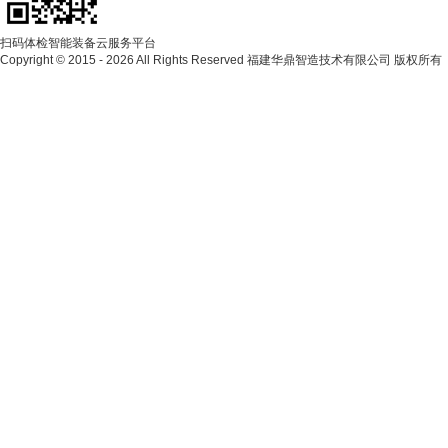
扫码体检智能装备云服务平台
Copyright © 2015 - 2026 All Rights Reserved 福建华鼎智造技术有限公司 版权所有